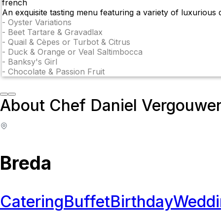
french
An exquisite tasting menu featuring a variety of luxurious d
-
Oyster Variations
-
Beet Tartare & Gravadlax
-
Quail & Cèpes or Turbot & Citrus
-
Duck & Orange or Veal Saltimbocca
-
Banksy's Girl
-
Chocolate & Passion Fruit
About Chef Daniel Vergouwe
Breda
Catering
Buffet
Birthday
Weddi