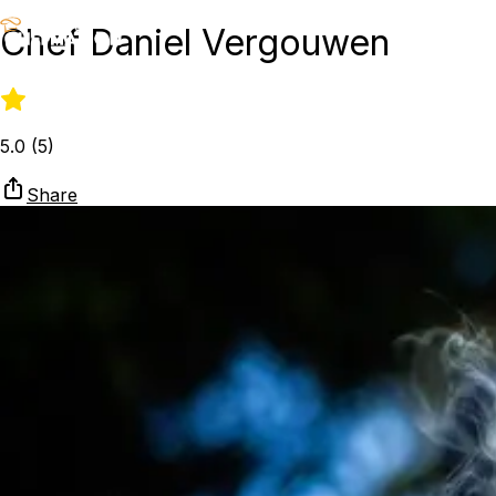
Chef Daniel Vergouwen
5.0
(
5
)
Share