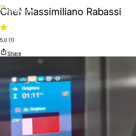
Chef Massimiliano Rabassi
5.0
(
1
)
Share