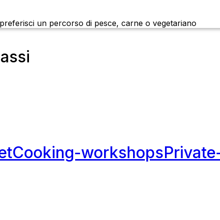
 preferisci un percorso di pesce, carne o vegetariano
assi
et
Cooking-workshops
Private