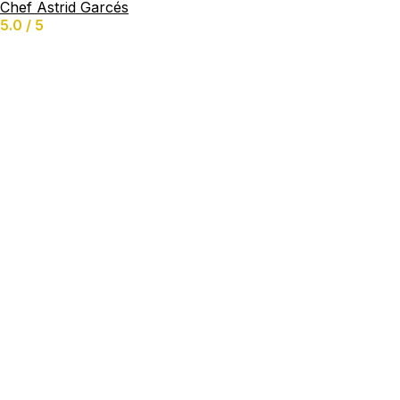
Maaltijdboxen
Chef Astrid Garcés
Catering
5.0 / 5
Bruiloften
Meal-Prepping
Privé Chef Voor Lange Tijd
Kok Aan Huis
Chatten & aanvraag doen