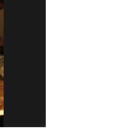
erience across fine dining restaurants, luxury hospitality,
d Italian cuisine, focusing on seasonal ingredients, clean 
ized weekly meals, my goal is always to make every experie
s into refined dishes that bring people together. For me, gre