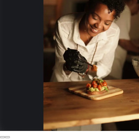
Over de chef
I'm Hamlet Margar, a private chef with over 16 years of exp
States. My cooking is inspired by French, Mediterranean, an
intimate multi-course dinner, a private event, or personal
clients. I love transforming simple, high-quality ingredient
that guests remember long after the last course is served.
Specialiteiten:
Russian
Mediterraans
Turks
Frans
Fusion
Amerikaans
Armenian
Midden-Oosters
Aangeboden diensten
Bbq