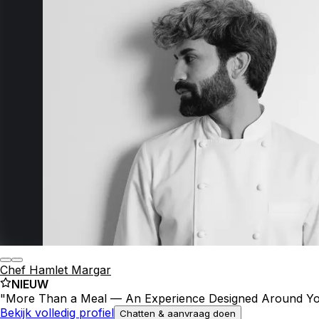
Chef Hamlet Margar
NIEUW
"
More Than a Meal — An Experience Designed Around Y
Bekijk volledig profiel
Chatten & aanvraag doen