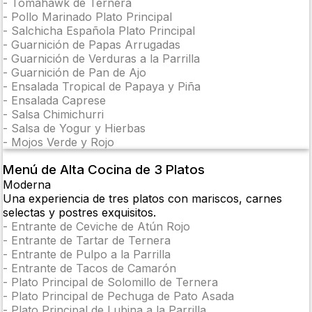
-
Tomahawk de Ternera
-
Pollo Marinado Plato Principal
-
Salchicha Española Plato Principal
-
Guarnición de Papas Arrugadas
-
Guarnición de Verduras a la Parrilla
-
Guarnición de Pan de Ajo
-
Ensalada Tropical de Papaya y Piña
-
Ensalada Caprese
-
Salsa Chimichurri
-
Salsa de Yogur y Hierbas
-
Mojos Verde y Rojo
Menú de Alta Cocina de 3 Platos
Moderna
Una experiencia de tres platos con mariscos, carnes
selectas y postres exquisitos.
-
Entrante de Ceviche de Atún Rojo
-
Entrante de Tartar de Ternera
-
Entrante de Pulpo a la Parrilla
-
Entrante de Tacos de Camarón
-
Plato Principal de Solomillo de Ternera
-
Plato Principal de Pechuga de Pato Asada
-
Plato Principal de Lubina a la Parrilla