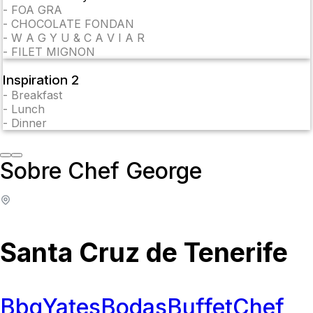
-
FOA GRA
-
CHOCOLATE FONDAN
-
W A G Y U & C A V I A R
-
FILET MIGNON
Inspiration 2
-
Breakfast
-
Lunch
-
Dinner
Sobre Chef George
Santa Cruz de Tenerife
Bbq
Yates
Bodas
Buffet
Chef