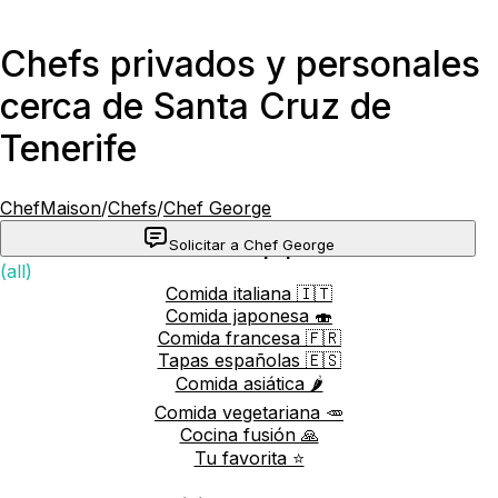
Chefs privados y personales
cerca de Santa Cruz de
Tenerife
ChefMaison
/
Chefs
/
Chef George
Solicitar a Chef George
Cocinas más populares
(all)
Comida italiana 🇮🇹
Comida japonesa 🍣
Comida francesa 🇫🇷
Tapas españolas 🇪🇸
Comida asiática 🌶️
Comida vegetariana 🥕
Cocina fusión 🙏
Tu favorita ⭐️