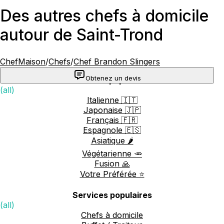
Des autres chefs à domicile
autour de Saint-Trond
ChefMaison
/
Chefs
/
Chef Brandon Slingers
Obtenez un devis
Cuisines populaires
(all)
Italienne 🇮🇹
Japonaise 🇯🇵
Français 🇫🇷
Espagnole 🇪🇸
Asiatique 🌶️
Végétarienne 🥕
Fusion 🙏
Votre Préférée ⭐️
Services populaires
(all)
Chefs à domicile