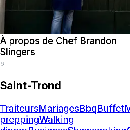
À propos de Chef Brandon
Slingers
Saint-Trond
Traiteurs
Mariages
Bbq
Buffet
M
prepping
Walking