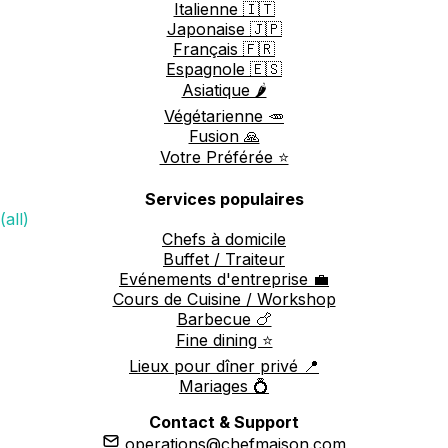
Italienne 🇮🇹
Japonaise 🇯🇵
Français 🇫🇷
Espagnole 🇪🇸
Asiatique 🌶️
Végétarienne 🥕
Fusion 🙏
Votre Préférée ⭐️
Services populaires
(all)
Chefs à domicile
Buffet / Traiteur
Evénements d'entreprise 💼
Cours de Cuisine / Workshop
Barbecue 🍗
Fine dining ⭐️
Lieux pour dîner privé 📍
Mariages 💍
Contact & Support
operations@chefmaison.com