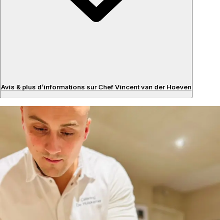
Avis & plus d’informations sur Chef Vincent van der Hoeven
Avis
À propos du chef
After honing his skills at various esteemed establishments,
including Kasteel Terworm under Master Chef Andy
Brauers, Restaurant Soigne\*, Restaurant Lute (with Peter
Lute of Masterchef fame), a grill restaurant in Australia,
and as a sous chef in a fine dining restaurant in New
Zealand, Chef Vincent van der Hoeven is now ready to
bring his expertise to you. Whether at your home or a