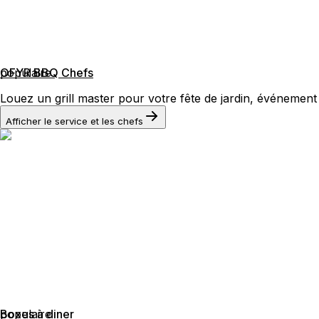
populaire
OFYR BBQ Chefs
Louez un grill master pour votre fête de jardin, événement
Afficher le service et les chefs
populaire
Boxes à diner