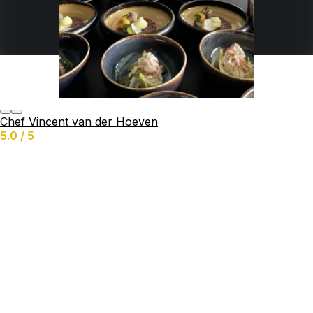
Fine-Dining
Aangeboden diensten
Verjaardag
Buffet
Grazing Table
Catering
Bbq
Chef Vincent van der Hoeven
Jachten
5.0 / 5
Business
Kok Aan Huis
Chatten & aanvraag doen