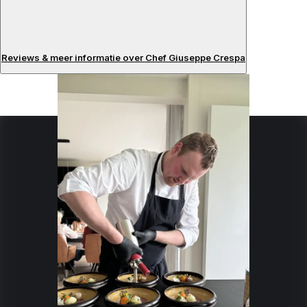
Reviews & meer informatie over Chef Giuseppe Crespa
Beoordelingen
Over de chef
I am a passionate chef with experience in Elegant and
Refined Cuisine
Specialiteiten:
Mediterraans
Frans
Japans
Italiaans
Gastronomie
Zeevruchten
Gourmet