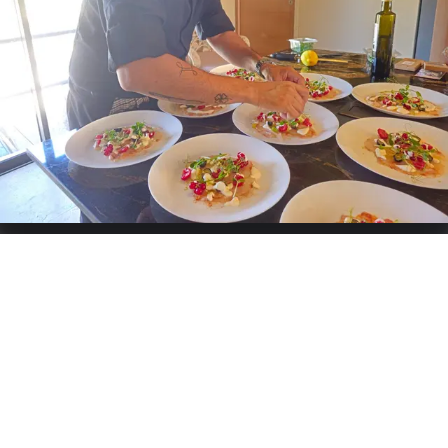
a plant-based cuisine focused on vegetables, which I
particularly enjoy working with in all their forms. I enhance
them with herbs and spices that elevate my ingredients. I
cook meats and fish at low temperatures and sous-vide.
This combination allows me to create a light, refined, and
colorful cuisine.
Specialiteiten:
Frans
Aangeboden diensten
Catering
Bruiloften
Buffet
Grazing Table
Verjaardag
Business
Kookworkshops
Kok Aan Huis
Chatten & aanvraag doen