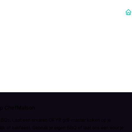
op ChefMaison
BBQs. Laat een ervaren OFYR grill-master koken op je
ijk of tuinfeest. Gebruik je eigen BBQ of laat ons een voor je