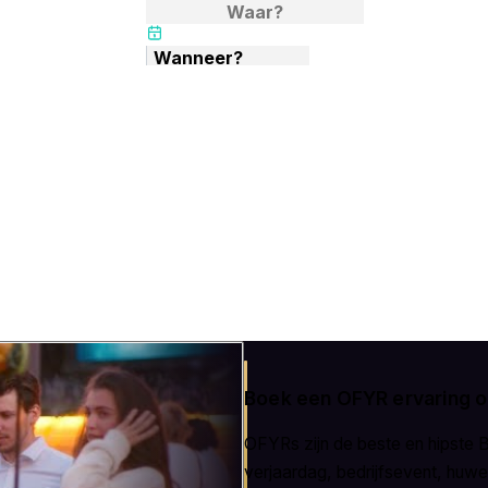
 🔥
Wanneer?
Boek een OFYR ervaring 
OFYRs zijn de beste en hipste 
verjaardag, bedrijfsevent, huwel