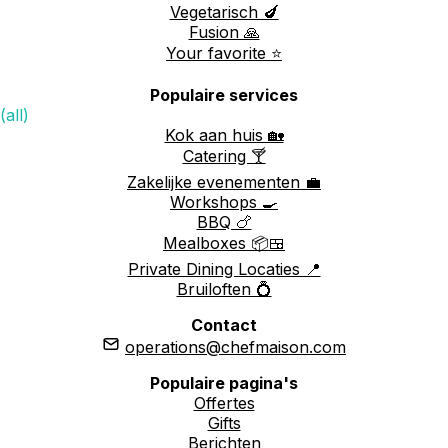
Vegetarisch 🍆
Fusion 🙏
Your favorite ⭐️
Populaire services
(all)
Kok aan huis 🏡
Catering 🍸
Zakelijke evenementen 💼
Workshops 🍳
BBQ 🍗
Mealboxes 📦🍱
Private Dining Locaties 📍
Bruiloften 💍
Contact
operations@chefmaison.com
Populaire pagina's
Offertes
Gifts
Berichten