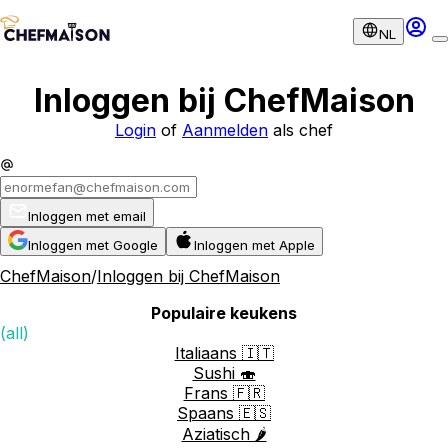
NL
Inloggen bij ChefMaison
Login
of
Aanmelden
als chef
Inloggen met email
Inloggen met Google
Inloggen met Apple
ChefMaison
/
Inloggen bij ChefMaison
Populaire keukens
(all)
Italiaans 🇮🇹
Sushi 🍣
Frans 🇫🇷
Spaans 🇪🇸
Aziatisch 🌶️