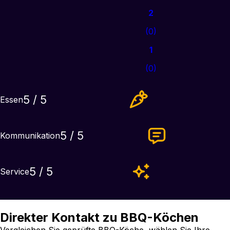
2
(
0
)
1
(
0
)
5
/ 5
Essen
5
/ 5
Kommunikation
5
/ 5
Service
Direkter Kontakt zu BBQ-Köchen