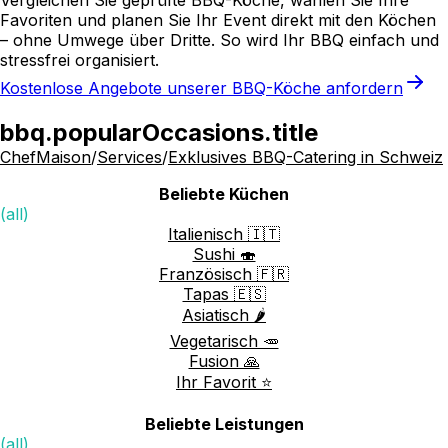
Vergleichen Sie geprüfte BBQ-Köche, wählen Sie Ihre
Favoriten und planen Sie Ihr Event direkt mit den Köchen
– ohne Umwege über Dritte. So wird Ihr BBQ einfach und
stressfrei organisiert.
Kostenlose Angebote unserer BBQ-Köche anfordern
bbq.popularOccasions.title
ChefMaison
/
Services
/
Exklusives BBQ-Catering in Schweiz
Beliebte Küchen
(all)
Italienisch 🇮🇹
Sushi 🍣
Französisch 🇫🇷
Tapas 🇪🇸
Asiatisch 🌶️
Vegetarisch 🥕
Fusion 🙏
Ihr Favorit ⭐️
Beliebte Leistungen
(all)