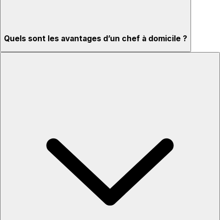
Quels sont les avantages d’un chef à domicile ?
Menus adaptés à vos goûts et régimes
Ingrédients de qualité et service professionnel
Idéal pour toutes les occasions
Installation et nettoyage inclus
Intimité et confort à la maison
Expérience interactive : regardez et échangez avec le chef