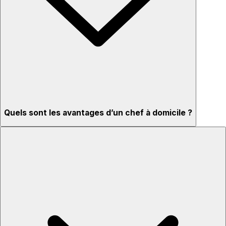
Quels sont les avantages d’un chef à domicile ?
Menus adaptés à vos goûts et régimes
Ingrédients de qualité et service professionnel
Idéal pour toutes les occasions
Installation et nettoyage inclus
Intimité et confort à la maison
Expérience interactive : regardez et échangez avec le chef