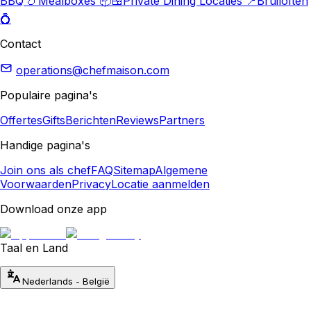
BBQ 🍗
Mealboxes 📦🍱
Private Dining Locaties 📍
Bruiloften
💍
Contact
operations@chefmaison.com
Populaire pagina's
Offertes
Gifts
Berichten
Reviews
Partners
Handige pagina's
Join ons als chef
FAQ
Sitemap
Algemene
Voorwaarden
Privacy
Locatie aanmelden
Download onze app
Taal en Land
Nederlands
-
België