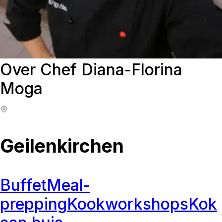
Over Chef Diana-Florina
Moga
Geilenkirchen
Buffet
Meal-
prepping
Kookworkshops
Kok