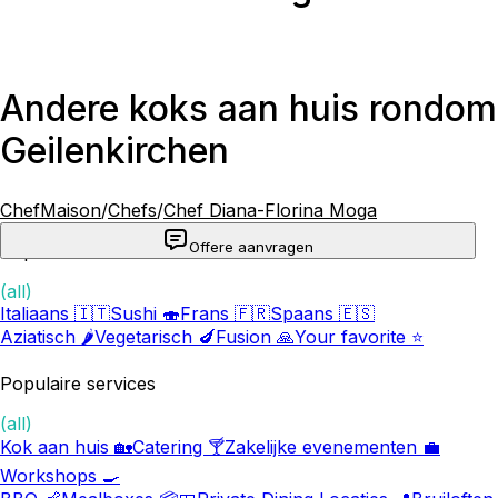
Andere koks aan huis rondom
Geilenkirchen
ChefMaison
/
Chefs
/
Chef Diana-Florina Moga
Offere aanvragen
Populaire keukens
(all)
Italiaans 🇮🇹
Sushi 🍣
Frans 🇫🇷
Spaans 🇪🇸
Aziatisch 🌶️
Vegetarisch 🍆
Fusion 🙏
Your favorite ⭐️
Populaire services
(all)
Kok aan huis 🏡
Catering 🍸
Zakelijke evenementen 💼
Workshops 🍳