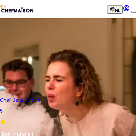
NL
Chef Jelte Thoné
5
(
Bekijk profiel
)