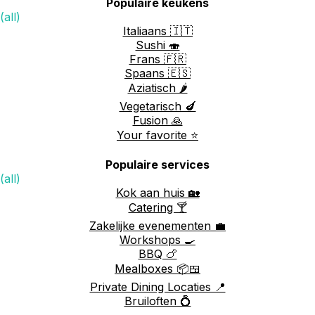
Populaire keukens
(all)
Italiaans 🇮🇹
Sushi 🍣
Frans 🇫🇷
Spaans 🇪🇸
Aziatisch 🌶️
Vegetarisch 🍆
Fusion 🙏
Your favorite ⭐️
Populaire services
(all)
Kok aan huis 🏡
Catering 🍸
Zakelijke evenementen 💼
Workshops 🍳
BBQ 🍗
Mealboxes 📦🍱
Private Dining Locaties 📍
Bruiloften 💍