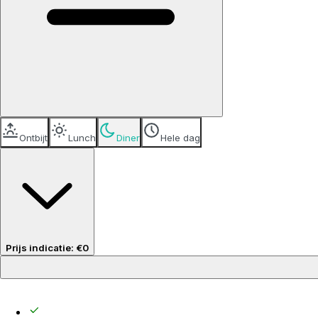
Ontbijt
Lunch
Diner
Hele dag
Prijs indicatie
:
€0
Prijs per gast