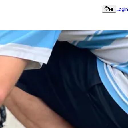
Login
NL