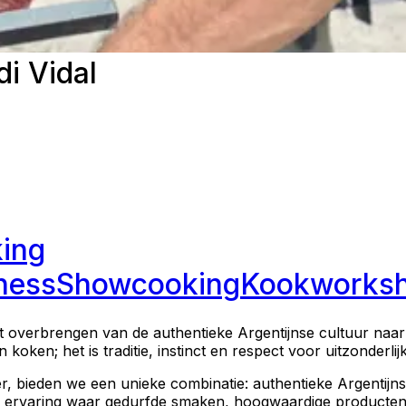
i Vidal
ing
ness
Showcooking
Kookworks
t overbrengen van de authentieke Argentijnse cultuur naar d
 koken; het is traditie, instinct en respect voor uitzonderlij
r, bieden we een unieke combinatie: authentieke Argentij
ndere ervaring waar gedurfde smaken, hoogwaardige product