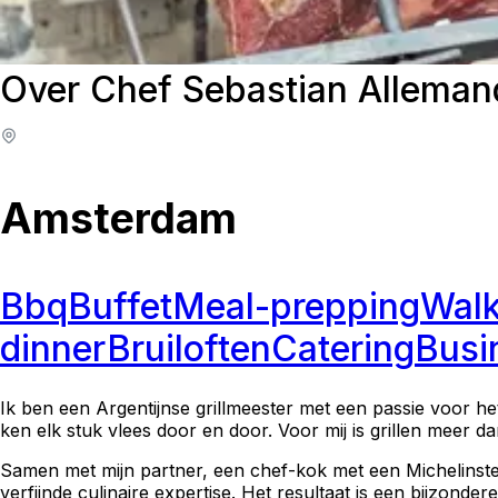
Over Chef Sebastian Allemand
Amsterdam
Bbq
Buffet
Meal-prepping
Walk
dinner
Bruiloften
Catering
Busi
Ik ben een Argentijnse grillmeester met een passie voor he
ken elk stuk vlees door en door. Voor mij is grillen meer dan
Samen met mijn partner, een chef-kok met een Michelinste
verfijnde culinaire expertise. Het resultaat is een bijzo