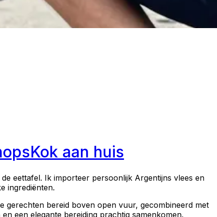
hops
Kok aan huis
e eettafel. Ik importeer persoonlijk Argentijns vlees en
ke ingrediënten.
nse gerechten bereid boven open vuur, gecombineerd met
en en een elegante bereiding prachtig samenkomen.