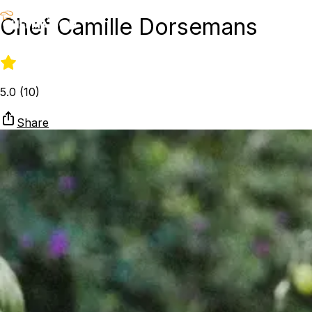
Chef Camille Dorsemans
5.0
(
10
)
Share