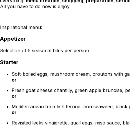
everything:
menu creation, shopping, preparation, servi
All you have to do now is enjoy.
Inspirational menu:
Appetizer
Selection of 5 seasonal bites per person
Starter
Soft-boiled eggs, mushroom cream, croutons with g
or
Fresh goat cheese chantilly, green apple brunoise, p
or
Mediterranean tuna fish terrine, nori seaweed, black 
or
Revisited leeks vinaigrette, quail eggs, miso sauce, 