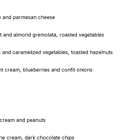
ce and parmesan cheese
int and almond gremolata, roasted vegetables
 and caramelized vegetables, toasted hazelnuts
t cream, blueberries and confit onions
d cream and peanuts
one cream, dark chocolate chips