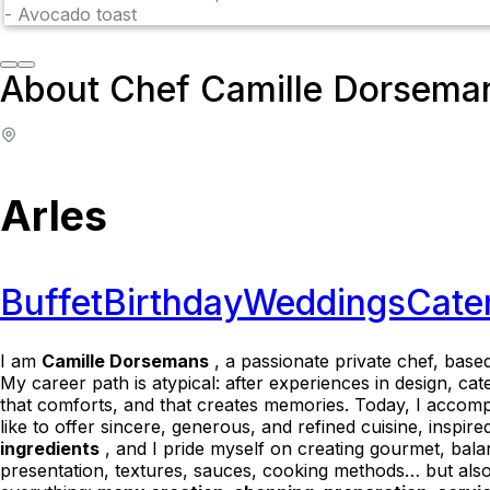
-
Avocado toast
About Chef Camille Dorsema
Arles
Buffet
Birthday
Weddings
Cate
I am
Camille Dorsemans
, a passionate private chef, base
My career path is atypical: after experiences in design, ca
that comforts, and that creates memories. Today, I accomp
like to offer sincere, generous, and refined cuisine, inspi
ingredients
, and I pride myself on creating gourmet, balan
presentation, textures, sauces, cooking methods… but also t