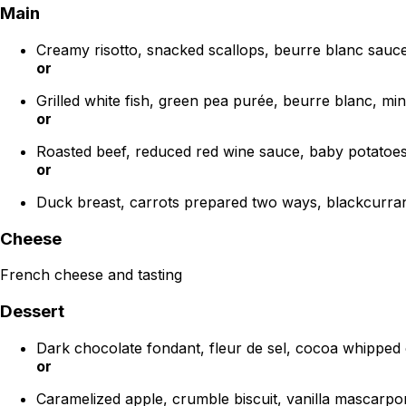
Main
Creamy risotto, snacked scallops, beurre blanc sau
or
Grilled white fish, green pea purée, beurre blanc, m
or
Roasted beef, reduced red wine sauce, baby potatoes
or
Duck breast, carrots prepared two ways, blackcurran
Cheese
French cheese and tasting
Dessert
Dark chocolate fondant, fleur de sel, cocoa whippe
or
Caramelized apple, crumble biscuit, vanilla mascarp