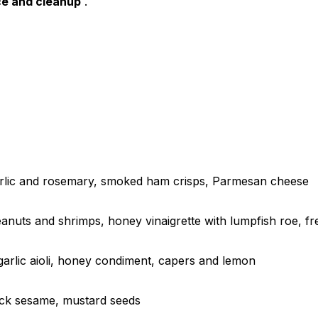
ce and cleanup
.
arlic and rosemary, smoked ham crisps, Parmesan cheese
eanuts and shrimps, honey vinaigrette with lumpfish roe, f
garlic aioli, honey condiment, capers and lemon
black sesame, mustard seeds