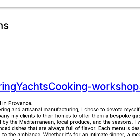
ns
ring
Yachts
Cooking-workshop
d in Provence.
tering and artisanal manufacturing, I chose to devote myself
any my clients to their homes to offer them
a bespoke ga
red by the Mediterranean, local produce, and the seasons. I
ced dishes that are always full of flavor. Each menu is desi
o the ambiance. Whether it's for an intimate dinner, a meal