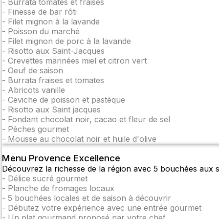
-
Burrata tomates et fraises
-
Finesse de bar rôti
-
Filet mignon à la lavande
-
Poisson du marché
-
Filet mignon de porc à la lavande
-
Risotto aux Saint-Jacques
-
Crevettes marinées miel et citron vert
-
Oeuf de saison
-
Burrata fraises et tomates
-
Abricots vanille
-
Ceviche de poisson et pastèque
-
Risotto aux Saint jacques
-
Fondant chocolat noir, cacao et fleur de sel
-
Pêches gourmet
-
Mousse au chocolat noir et huile d'olive
Menu Provence Excellence
Découvrez la richesse de la région avec 5 bouchées aux 
-
Délice sucré gourmet
-
Planche de fromages locaux
-
5 bouchées locales et de saison à découvrir
-
Débutez votre expérience avec une entrée gourmet
-
Un plat gourmand proposé par votre chef