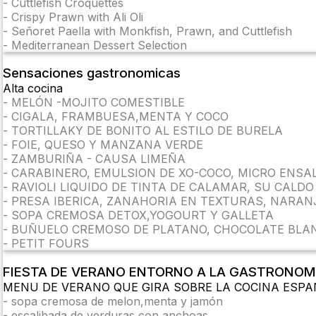
-
Cuttlefish Croquettes
-
Crispy Prawn with Ali Oli
-
Señoret Paella with Monkfish, Prawn, and Cuttlefish
-
Mediterranean Dessert Selection
Sensaciones gastronomicas
Alta cocina
-
MELÓN -MOJITO COMESTIBLE
-
CIGALA, FRAMBUESA,MENTA Y COCO
-
TORTILLAKY DE BONITO AL ESTILO DE BURELA
-
FOIE, QUESO Y MANZANA VERDE
-
ZAMBURIÑA - CAUSA LIMEÑA
-
CARABINERO, EMULSION DE XO-COCO, MICRO ENSA
-
RAVIOLI LIQUIDO DE TINTA DE CALAMAR, SU CALDO
-
PRESA IBERICA, ZANAHORIA EN TEXTURAS, NARAN
-
SOPA CREMOSA DETOX,YOGOURT Y GALLETA
-
BUÑUELO CREMOSO DE PLATANO, CHOCOLATE BLAN
-
PETIT FOURS
FIESTA DE VERANO ENTORNO A LA GASTRONOM
MENU DE VERANO QUE GIRA SOBRE LA COCINA ESP
-
sopa cremosa de melon,menta y jamón
-
escalibada de verduras con anchoas