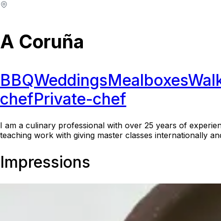
A Coruña
BBQ
Weddings
Mealboxes
Walk
chef
Private-chef
I am a culinary professional with over 25 years of experie
teaching work with giving master classes internationally a
Impressions