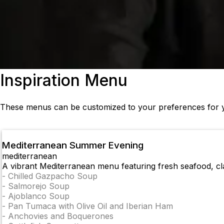
Inspiration Menu
These menus can be customized to your preferences for y
Mediterranean Summer Evening
mediterranean
A vibrant Mediterranean menu featuring fresh seafood, cla
-
Chilled Gazpacho Soup
-
Salmorejo Soup
-
Ajoblanco Soup
-
Pan Tumaca with Olive Oil and Iberian Ham
-
Anchovies and Boquerones