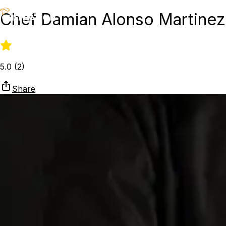
Chef Damian Alonso Martinez
5.0
(
2
)
Share