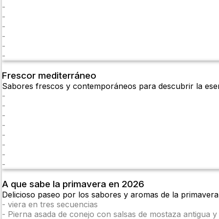
-
-
-
-
-
-
Frescor mediterráneo
Sabores frescos y contemporáneos para descubrir la esen
-
-
-
-
-
-
-
-
A que sabe la primavera en 2026
Delicioso paseo por los sabores y aromas de la primave
-
viera en tres secuencias
-
Pierna asada de conejo con salsas de mostaza antigua y