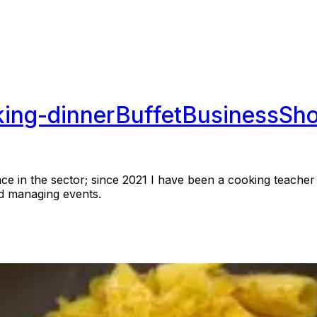
ing-dinner
Buffet
Business
Sh
nce in the sector; since 2021 I have been a cooking teacher
nd managing events.