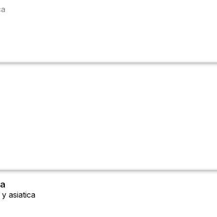
ca
ia
y asiatica