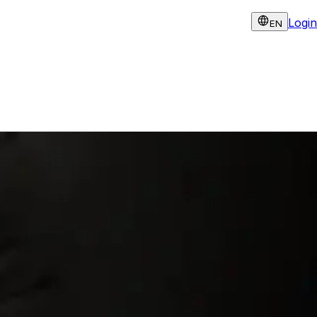
Login
EN