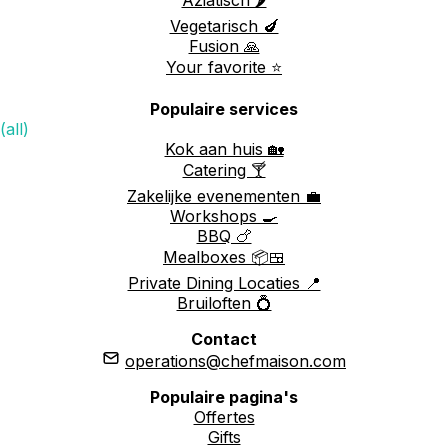
Aziatisch 🌶️
Vegetarisch 🍆
Fusion 🙏
Your favorite ⭐️
Populaire services
(all)
Kok aan huis 🏡
Catering 🍸
Zakelijke evenementen 💼
Workshops 🍳
BBQ 🍗
Mealboxes 📦🍱
Private Dining Locaties 📍
Bruiloften 💍
Contact
operations@chefmaison.com
Populaire pagina's
Offertes
Gifts