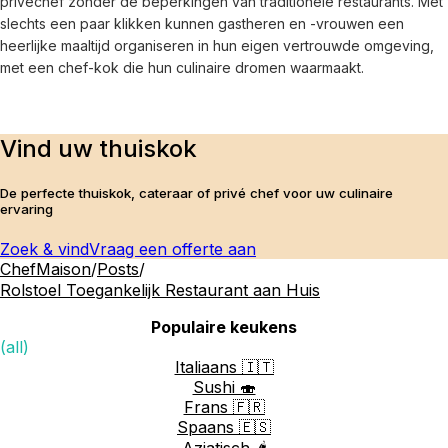
privéchef zonder de beperkingen van traditionele restaurants. Met 
slechts een paar klikken kunnen gastheren en -vrouwen een 
heerlijke maaltijd organiseren in hun eigen vertrouwde omgeving, 
met een chef-kok die hun culinaire dromen waarmaakt.
Vind uw thuiskok
De perfecte thuiskok, cateraar of privé chef voor uw culinaire
ervaring
Zoek & vind
Vraag een offerte aan
ChefMaison
/
Posts
/
Rolstoel Toegankelijk Restaurant aan Huis
Populaire keukens
(all)
Italiaans 🇮🇹
Sushi 🍣
Frans 🇫🇷
Spaans 🇪🇸