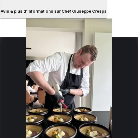
Avis & plus d’informations sur Chef Giuseppe Crespa
Avis
À propos du chef
Je suis un chef passionné de la Cuisine élégante et
raffinée
Spécialités :
Méditerranéenne
Francais
Japonaise
Italienne
Gastronomique
Fruits De Mer
Gourmet
Fine-Dining