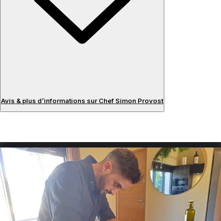
Avis & plus d’informations sur Chef Simon Provost
Avis
À propos du chef
Diplômé de l’école Ferrandi Paris après 5 années d’études,
j’ai eu l’opportunité d’apprendre la haute gastronomie
française et d’être formé auprès de chefs de restaurant 2
étoiles dans le sud de la France et à Paris. Je propose une
cuisine végétale axée sur les légumes que j’aime
particulièrement travailler sous toutes leurs formes, tout