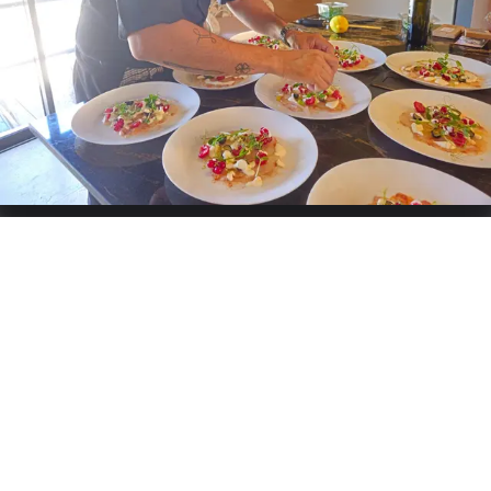
en y associant des herbes et aromates qui vont venir
sublimer mes produits. Je cuisine les viandes et poissons
en basse température et sous vide. Cet ensemble me
permet de créer une cuisine légère, épurée et colorée.
Spécialités :
Francais
Services proposés
Traiteurs
Mariages
Buffet
Table De Partage
Anniversaire
Business
Cours De Cuisine
Chef À Domicile
Discuter et demander un devis