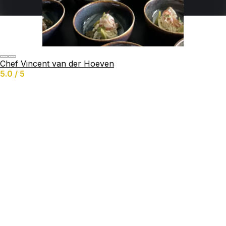
Services proposés
Anniversaire
Buffet
Table De Partage
Traiteurs
Bbq
Chef Vincent van der Hoeven
Yachts
5.0 / 5
Business
Chef À Domicile
Discuter et demander un devis