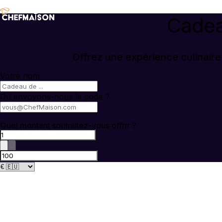
Cadea
Offrez une expérience culinaire
Votre nom
Où envoyons-nous le code ?
Quel montant souhaitez-vous offrir ?