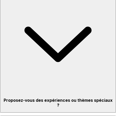
Idéal pour toutes les occasions
Installation et nettoyage inclus
Intimité et confort à la maison
Expérience interactive : regardez et échangez avec le chef
Proposez-vous des expériences ou thèmes spéciaux
?