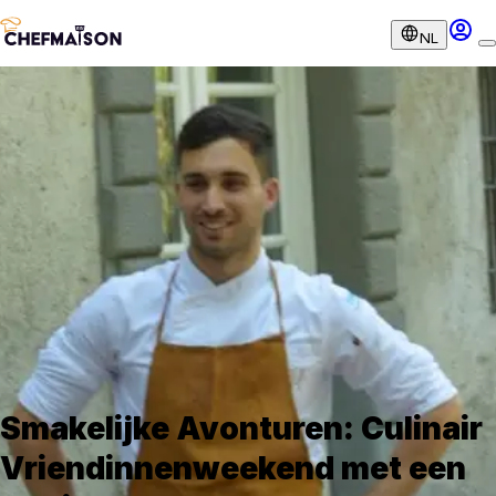
NL
Smakelijke Avonturen: Culinair
Vriendinnenweekend met een