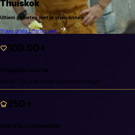
Thuiskok
Ultiem genieten met je vriendinnen
Vraag gratis offertes aan
100.00+
TEVREDEN GASTEN
Dat zijn heel wat unieke culinaire ervaringen
250+
CHEFS BIJ CHEFMAISON