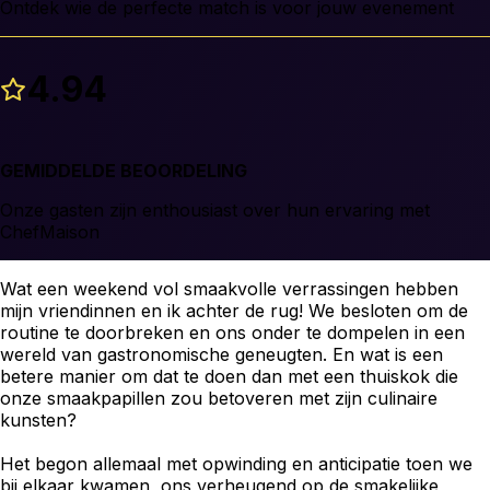
Ontdek wie de perfecte match is voor jouw evenement
4.94
GEMIDDELDE BEOORDELING
Onze gasten zijn enthousiast over hun ervaring met
ChefMaison
Wat een weekend vol smaakvolle verrassingen hebben
mijn vriendinnen en ik achter de rug! We besloten om de
routine te doorbreken en ons onder te dompelen in een
wereld van gastronomische geneugten. En wat is een
betere manier om dat te doen dan met een thuiskok die
onze smaakpapillen zou betoveren met zijn culinaire
kunsten?
Het begon allemaal met opwinding en anticipatie toen we
bij elkaar kwamen, ons verheugend op de smakelijke