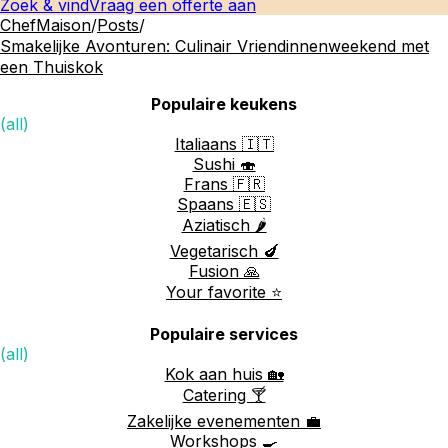
Zoek & vind
Vraag een offerte aan
ChefMaison
/
Posts
/
Smakelijke Avonturen: Culinair Vriendinnenweekend met
een Thuiskok
Populaire keukens
(all)
Italiaans 🇮🇹
Sushi 🍣
Frans 🇫🇷
Spaans 🇪🇸
Aziatisch 🌶️
Vegetarisch 🍆
Fusion 🙏
Your favorite ⭐️
Populaire services
(all)
Kok aan huis 🏡
Catering 🍸
Zakelijke evenementen 💼
Workshops 🍳