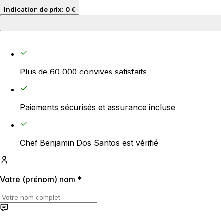
Indication de prix
:
0 €
Prix par personne
0 €
Plus de 60 000 convives satisfaits
Frais de service
Paiements sécurisés et assurance incluse
20 €
Frais de déplacement
Chef Benjamin Dos Santos est vérifié
20 €
Votre (prénom) nom
*