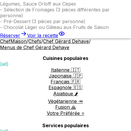
Légumes, Sauce Orloff aux Cèpes
-
Sélection de Fromages (3 pièces différentes par
personne)
-
Pré-Dessert (3 pièces par personne)
-
Chocolat Léger ou Gâteau aux Fruits de Saison
Réserver
Voir la recette
ChefMaison
/
Chefs
/
Chef Gérard Dehaye
/
Menus de Chef Gérard Dehaye
Cuisines populaires
(all)
Italienne 🇮🇹
Japonaise 🇯🇵
Français 🇫🇷
Espagnole 🇪🇸
Asiatique 🌶️
Végétarienne 🥕
Fusion 🙏
Votre Préférée ⭐️
Services populaires