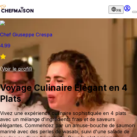
FR
Chef Giuseppe Crespa
4.99
(
Voir le profil
)
Voyage Culinaire Élégant en 4
Plats
Vivez une expérience culinaire sophistiquée en 4 plats
avec un mélange d'ingrédients frais et de saveurs
élégantes. Commencez par un amuse-bouche de saumon
mariné avec des perles de wasabi, suivi d'une salade de