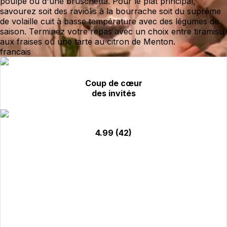
poulpe ou d'une bruschetta. Pour le plat principal,
savourez soit des raviolis à la bourrache soit du suprême
de volaille cuit à basse température avec des légumes de
saison. Terminez votre repas avec un choix entre tiramisu
aux fraises ou une tarte au citron de Menton.
francais
Coup de cœur
des invités
4.99
(42)