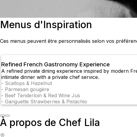
Menus d'Inspiration
Ces menus peuvent être personnalisés selon vos préférenc
Refined French Gastronomy Experience
A refined private dining experience inspired by modern Fr
intimate dinner with a private chef service.
-
Scallops & Hazelnut
-
Parmesan gougère
-
Beef Tenderloin & Red Wine Jus
-
Gariguette Strawberries & Pistachio
À propos de Chef Lila