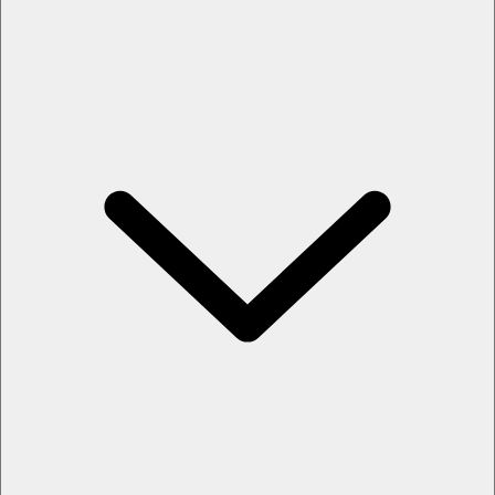
Menus adaptés à vos goûts et régimes
Ingrédients de qualité et service professionnel
Idéal pour toutes les occasions
Installation et nettoyage inclus
Intimité et confort à la maison
Expérience interactive : regardez et échangez avec le chef