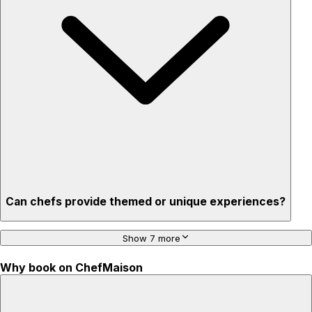
Privacy – skip crowded restaurants
'Chef’s table' storytelling – watch and learn as dishes are
created
Can chefs provide themed or unique experiences?
Show 7 more
Why book on ChefMaison