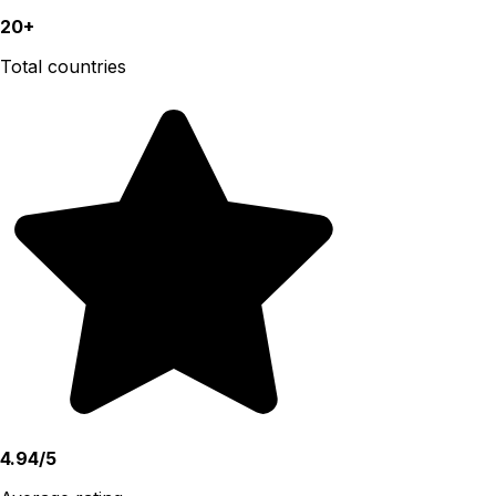
20+
Total countries
4.94/5