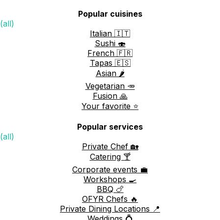
Popular cuisines
(all)
Italian 🇮🇹
Sushi 🍣
French 🇫🇷
Tapas 🇪🇸
Asian 🌶️
Vegetarian 🥕
Fusion 🙏
Your favorite ⭐️
Popular services
(all)
Private Chef 🏡
Catering 🍸
Corporate events 💼
Workshops 🍳
BBQ 🍗
OFYR Chefs 🔥
Private Dining Locations 📍
Weddings 💍