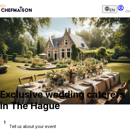
EN
Exclusive wedding caterers
in The Hague
1
Tell us about your event