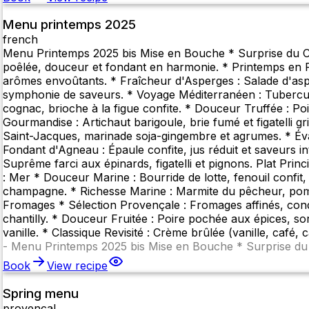
Menu printemps 2025
french
Menu Printemps 2025 bis Mise en Bouche * Surprise du Che
poêlée, douceur et fondant en harmonie. * Printemps en Pr
arômes envoûtants. * Fraîcheur d'Asperges : Salade d'aspe
symphonie de saveurs. * Voyage Méditerranéen : Tubercule
cognac, brioche à la figue confite. * Douceur Truffée : Poir
Gourmandise : Artichaut barigoule, brie fumé et figatelli g
Saint-Jacques, marinade soja-gingembre et agrumes. * Évasi
Fondant d'Agneau : Épaule confite, jus réduit et saveurs int
Suprême farci aux épinards, figatelli et pignons. Plat Princ
: Mer * Douceur Marine : Bourride de lotte, fenouil confit,
champagne. * Richesse Marine : Marmite du pêcheur, pomme
Fromages * Sélection Provençale : Fromages affinés, condi
chantilly. * Douceur Fruitée : Poire pochée aux épices, s
vanille. * Classique Revisité : Crème brûlée (vanille, café, c
-
Menu Printemps 2025 bis Mise en Bouche * Surprise du 
Book
View recipe
Spring menu
provencal