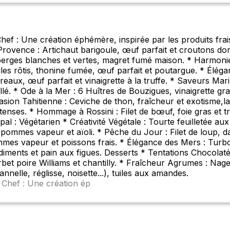
f : Une création éphémère, inspirée par les produits frai
ovence : Artichaut barigoule, œuf parfait et croutons doré
rges blanches et vertes, magret fumé maison. * Harmonie G
s rôtis, thonine fumée, œuf parfait et poutargue. * Éléga
eaux, œuf parfait et vinaigrette à la truffe. * Saveurs Mari
rillé. * Ode à la Mer : 6 Huîtres de Bouzigues, vinaigrette 
on Tahitienne : Ceviche de thon, fraîcheur et exotisme,lai
enses. * Hommage à Rossini : Filet de bœuf, foie gras et truf
ipal : Végétarien * Créativité Végétale : Tourte feuilletée a
 pommes vapeur et aïoli. * Pêche du Jour : Filet de loup, d
s vapeur et poissons frais. * Élégance des Mers : Turbot 
ments et pain aux figues. Desserts * Tentations Chocolatées
orbet poire Williams et chantilly. * Fraîcheur Agrumes : Na
annelle, réglisse, noisette...), tuiles aux amandes.
Chef : Une création ép