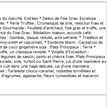
s du marché. Entrées * Délice de Foie Gras: Escalope
s. * Perle Truffée : Cromesquis de brie, mesclun frais et
ourmande : Feuilleté d'artichaut, foie gras et truffe, une
nce du Foie Gras : Médaillon maison, accords café-
nes : Gambas, bisque réduite, aïoli safrané. * Tradition et
granny-smith et capucines. * Exotisme Marin : Carpaccio de
t de coco gingembre soja . Plats Principaux : Terre *
fe, un classique revisité. * Volaille d'Exception :
ux légumes de saison, pesto et chèvre frais. Plats Principaux
aurade, sole, turbot ou Saint-Pierre, jus d’une marinière au
cuit dans une nage délicate, jus d’une marinière.
 : Tartelette choco-caramel, noisettes torréfiées et
ge d'agrumes, agastache, fleurs comestibles et macaron