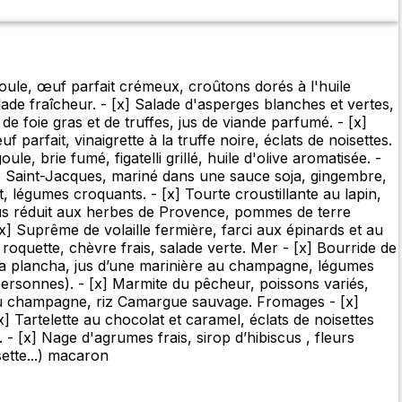
goule, œuf parfait crémeux, croûtons dorés à l'huile
ade fraîcheur. - [x] Salade d'asperges blanches et vertes,
 de foie gras et de truffes, jus de viande parfumé. - [x]
arfait, vinaigrette à la truffe noire, éclats de noisettes.
e, brie fumé, figatelli grillé, huile d'olive aromatisée. -
 de Saint-Jacques, mariné dans une sauce soja, gingembre,
rt, légumes croquants. - [x] Tourte croustillante au lapin,
 jus réduit aux herbes de Provence, pommes de terre
[x] Suprême de volaille fermière, farci aux épinards et au
 roquette, chèvre frais, salade verte. Mer - [x] Bourride de
t à la plancha, jus d’une marinière au champagne, légumes
personnes). - [x] Marmite du pêcheur, poissons variés,
 au champagne, riz Camargue sauvage. Fromages - [x]
 Tartelette au chocolat et caramel, éclats de noisettes
. - [x] Nage d'agrumes frais, sirop d’hibiscus , fleurs
sette...) macaron