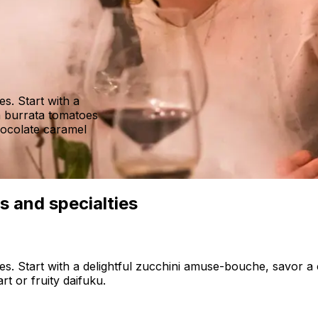
s. Start with a
n burrata tomatoes
hocolate caramel
s and specialties
es. Start with a delightful zucchini amuse-bouche, savor 
t or fruity daifuku.