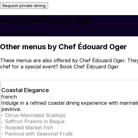
Request private dining
About Chef Édouard Oger
Expert private chef
Other menus by Chef Édouard Oger
These menus are also offered by Chef Édouard Oger. They 
chef for a special event? Book Chef Édouard Oger
Coastal Elegance
french
Indulge in a refined coastal dining experience with marinat
pavlova.
-
Citrus-Marinated Scallops
-
Saffron Prawns in Bisque
-
Roasted Market Fish
-
Pavlova with Seasonal Fruits