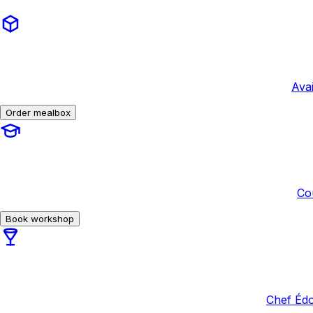
Avai
Order mealbox
Co
Book workshop
Chef Édo