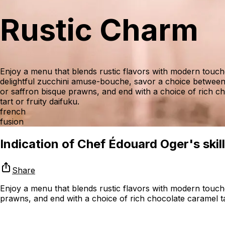
Rustic Charm
Enjoy a menu that blends rustic flavors with modern touche
delightful zucchini amuse-bouche, savor a choice betwee
or saffron bisque prawns, and end with a choice of rich c
tart or fruity daifuku.
french
fusion
Indication of Chef Édouard Oger's skill
Share
Enjoy a menu that blends rustic flavors with modern touch
prawns, and end with a choice of rich chocolate caramel tar