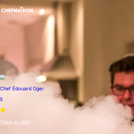
Chef Édouard Oger
5
(
View profile
)