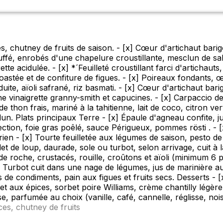
s, chutney de fruits de saison. - [x] Cœur d'artichaut bari
ffé, enrobés d'une chapelure croustillante, mesclun de sal
 acidulée. - [x] *´Feuilleté croustillant farci d'artichauts,
tée et de confiture de figues. - [x] Poireaux fondants, œuf p
, aïoli safrané, riz basmati. - [x] Cœur d'artichaut barigoul
une vinaigrette granny-smith et capucines. - [x] Carpaccio
e thon frais, mariné à la tahitienne, lait de coco, citron ve
clun. Plats principaux Terre - [x] Épaule d'agneau confite,
rfection, foie gras poêlé, sauce Périgueux, pommes rösti . - 
arien - [x] Tourte feuilletée aux légumes de saison, pesto de
 Filet de loup, daurade, sole ou turbot, selon arrivage, cui
de roche, crustacés, rouille, croûtons et aïoli (minimum 6 
] Turbot cuit dans une nage de légumes, jus de marinière
 condiments, pain aux figues et fruits secs. Desserts - [x]
 et aux épices, sorbet poire Williams, crème chantilly légère
, parfumée au choix (vanille, café, cannelle, réglisse, noi
ces, chutney de fruits