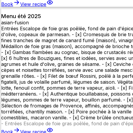
Book
View recipe
Menu été 2025
asian-fusion
Entrées Escalope de foie gras poêlée, fond de pain d'épice
d'olive, copeaux de parmesan. - [x] Cromesquis de brie tru
fines tranches de magret de canard fumé (maison), vinaigrette
Médaillon de foie gras (maison), accompagné de brioche toas
- [x] Gambas flambées au cognac, bisque de crustacés réduite
[x] 6 huîtres de Bouzigues, fines et iodées, servies avec 
agrumes et huile d'olive, graines de sésame. - [x] Ceviche d
cèpes et noisettes torréfiées, servie avec une salade mes
grenaille rôties. - [x] Filet de bœuf Rossini, poêlé à la pe
figatelli, jus de volaille parfumé, légumes de saison. Végét
lotte, fenouil confit, pommes de terre vapeur, aïoli. - [x]
méditerranéens. - [x] Authentique bouillabaisse, poissons 
légumes, pommes de terre vapeur, bouillon parfumé. - [x
Sélection de fromages de Provence, affinés, accompagnés de
torréfiées, chantilly maison. - [x] Poire pochée à la vanille
comestibles, macaron vanille. - [x] Crème brûlée onctueuse
-
Entrées Escalope de foie gras poêlée, fond de pain d'épi
Book
View recipe