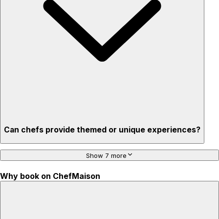
Privacy – skip crowded restaurants
'Chef’s table' storytelling – watch and learn as dishes are
created
Can chefs provide themed or unique experiences?
Show 7 more
Why book on ChefMaison