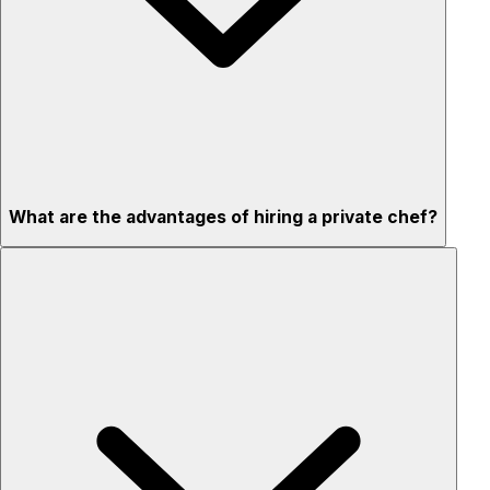
What are the advantages of hiring a private chef?
Custom menus for your tastes & dietary needs
Top-quality ingredients & professional service
Flexible for any occasion
Stress-free setup & cleanup
Privacy – skip crowded restaurants
'Chef’s table' storytelling – watch and learn as dishes are
created