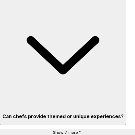
Custom menus for your tastes & dietary needs
Top-quality ingredients & professional service
Flexible for any occasion
Stress-free setup & cleanup
Privacy – skip crowded restaurants
'Chef’s table' storytelling – watch and learn as dishes are
created
Can chefs provide themed or unique experiences?
Show 7 more