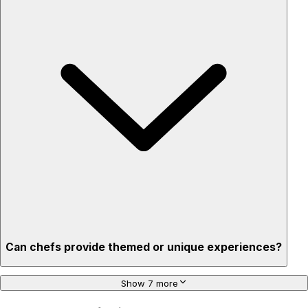
Top-quality ingredients & professional service
Flexible for any occasion
Stress-free setup & cleanup
Privacy – skip crowded restaurants
'Chef’s table' storytelling – watch and learn as dishes are
created
Can chefs provide themed or unique experiences?
Show 7 more