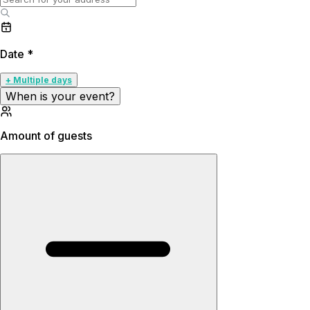
Date
*
+ Multiple days
When is your event?
Amount of guests