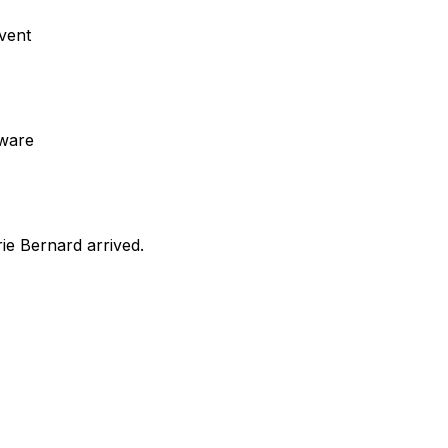
event
eware
ie Bernard arrived.