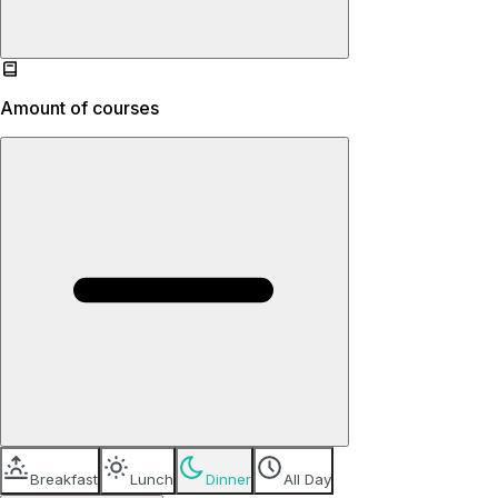
Amount of courses
Breakfast
Lunch
Dinner
All Day