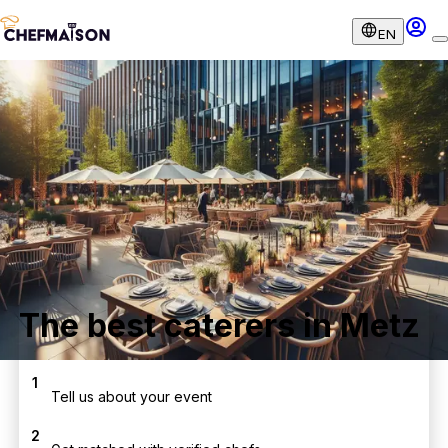
EN
The best caterers in Metz
1
Tell us about your event
2