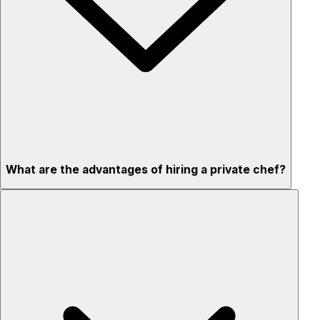
What are the advantages of hiring a private chef?
Custom menus for your tastes & dietary needs
Top-quality ingredients & professional service
Flexible for any occasion
Stress-free setup & cleanup
Privacy – skip crowded restaurants